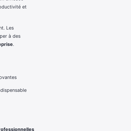
ductivité et
nt. Les
iper à des
eprise
.
novantes
ndispensable
ofessionnelles