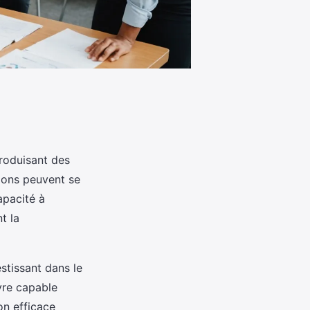
troduisant des
ions peuvent se
apacité à
t la
stissant dans le
vre capable
on efficace