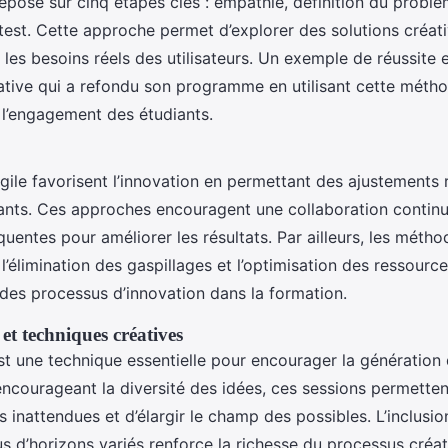
 repose sur cinq étapes clés : empathie, définition du problè
test. Cette approche permet d’explorer des solutions créati
 les besoins réels des utilisateurs. Un exemple de réussite e
ative qui a refondu son programme en utilisant cette métho
 l’engagement des étudiants.
ile favorisent l’innovation en permettant des ajustements 
nts. Ces approches encouragent une collaboration continu
quentes pour améliorer les résultats. Par ailleurs, les méth
l’élimination des gaspillages et l’optimisation des ressourc
té des processus d’innovation dans la formation.
et techniques créatives
st une technique essentielle pour encourager la génération 
encourageant la diversité des idées, ces sessions permette
 inattendues et d’élargir le champ des possibles. L’inclusio
us d’horizons variés renforce la richesse du processus créati