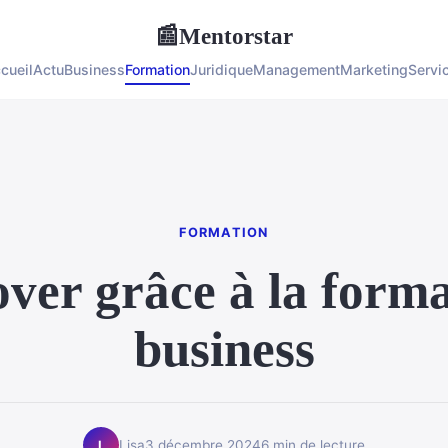
Mentorstar
📰
cueil
Actu
Business
Formation
Juridique
Management
Marketing
Servi
FORMATION
ver grâce à la form
business
Lisa
3 décembre 2024
6 min de lecture
L