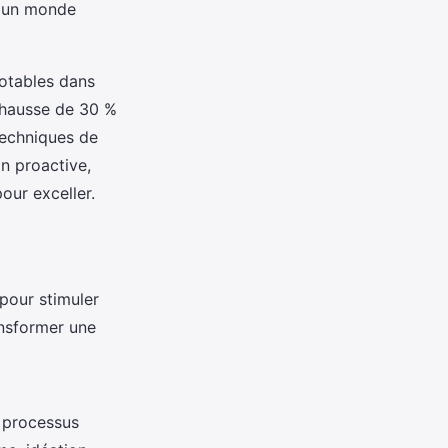
s un monde
otables dans
e hausse de 30 %
techniques de
n proactive,
our exceller.
 pour stimuler
ansformer une
u processus