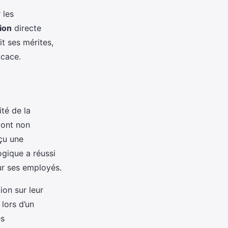
 les
ion
directe
t ses mérites,
icace.
ité de la
 ont non
çu une
ogique a réussi
ur ses employés.
ion sur leur
lors d’un
es