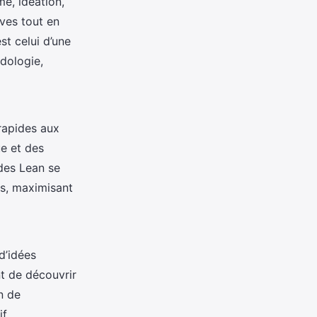
me, idéation,
ves tout en
st celui d’une
dologie,
rapides aux
e et des
odes Lean se
es, maximisant
d’idées
nt de découvrir
n de
f.