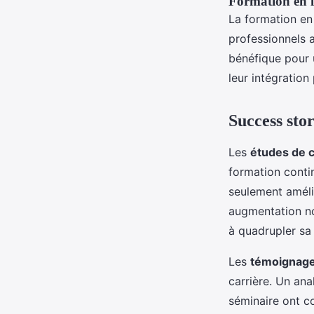
Formation en li
La formation en
professionnels a
bénéfique pour 
leur intégration
Success sto
Les
études de 
formation conti
seulement améli
augmentation no
à quadrupler sa
Les
témoignag
carrière. Un an
séminaire ont co