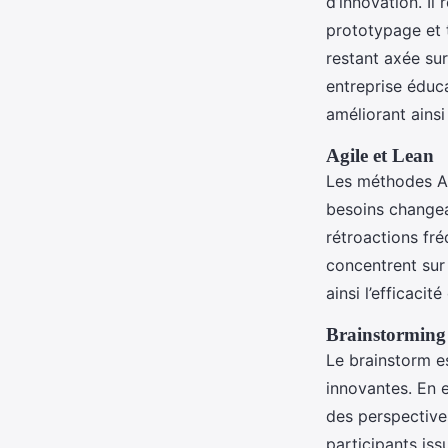
d’innovation. Il
prototypage et 
restant axée sur
entreprise éduc
améliorant ainsi
Agile et Lean
Les méthodes Ag
besoins changea
rétroactions fré
concentrent sur 
ainsi l’efficaci
Brainstorming 
Le brainstorm e
innovantes. En 
des perspectives
participants iss