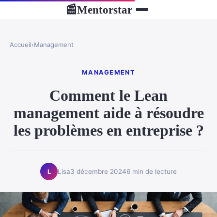
Mentorstar
📰
Accueil
›
Management
MANAGEMENT
Comment le Lean
management aide à résoudre
les problèmes en entreprise ?
Lisa
3 décembre 2024
6 min de lecture
L