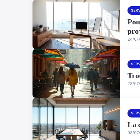
SER
Pou
pro
24/07
SER
Tro
23/07
SER
La 
03/07