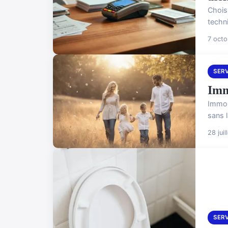
Chois
techn
7 oct
SER
Imm
Immor
sans 
28 jui
SER