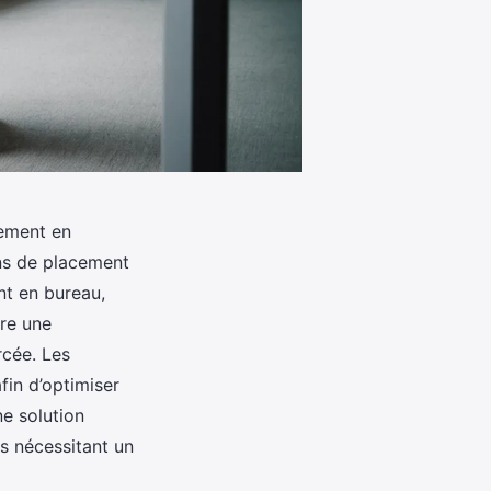
gement en
ns de placement
nt en bureau,
ure une
rcée. Les
fin d’optimiser
e solution
es nécessitant un