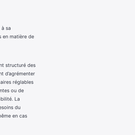
 à sa
s en matière de
nt structuré des
ent d’agrémenter
aires réglables
antes ou de
ilité. La
esoins du
 même en cas