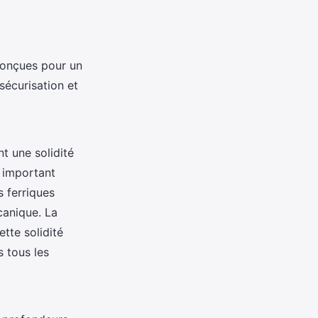
 conçues pour un
sécurisation et
t une solidité
s important
 ferriques
canique. La
ette solidité
 tous les