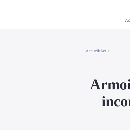
Ac
Accueil
›
Actu
Armoir
inco