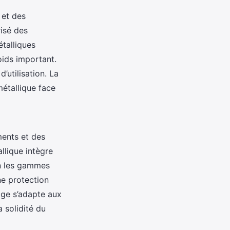
 et des
isé des
étalliques
oids important.
’utilisation. La
métallique face
ments et des
llique intègre
on les gammes
ne protection
age s’adapte aux
a solidité du