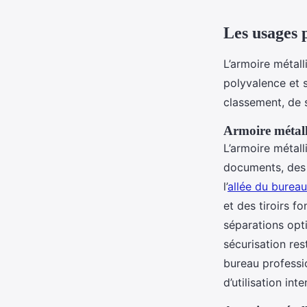
Les usages 
L’armoire métal
polyvalence et 
classement, de 
Armoire métal
L’armoire métall
documents, des 
l’
allée du bureau
et des tiroirs f
séparations opti
sécurisation re
bureau professio
d’utilisation int