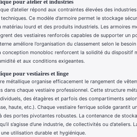
que pour atelier et industries
ique d’atelier répond aux contraintes élevées des industries
techniques. Ce modèle d’armoire permet le stockage sécur
matériau lourd et des produits industriels. Les armoires m
tègrent des vestiaires renforcés capables de supporter un p
erne améliore l’organisation du classement selon le besoin d
la conception monobloc renforcent la solidité du dispositif 
umidité et aux conditions exigeantes.
que pour vestiaires et linge
aire métallique organise efficacement le rangement de vête
s dans chaque vestiaire professionnel. Cette structure méta
individuels, des étagères et parfois des compartiments sel
se, haute, etc.). Chaque vestiaire ferrique solide garantit u
à des portes pivotantes robustes. La contenance de stock
u’il s’agisse d’une industrie, de collectivités ou d’ateliers. L
une utilisation durable et hygiénique.