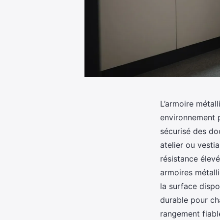
L’armoire métal
environnement p
sécurisé des doc
atelier ou vesti
résistance élev
armoires métalli
la surface disp
durable pour cha
rangement fiabl