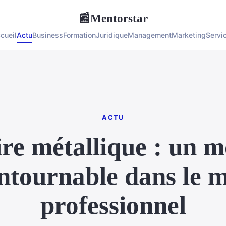
Mentorstar
📰
cueil
Actu
Business
Formation
Juridique
Management
Marketing
Servi
ACTU
e métallique : un m
ntournable dans le m
professionnel