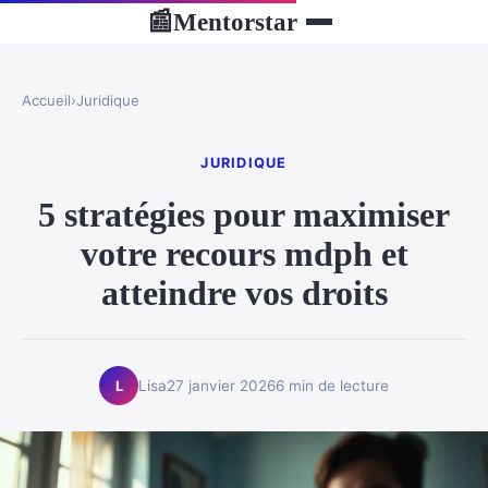
Mentorstar
📰
Accueil
›
Juridique
JURIDIQUE
5 stratégies pour maximiser
votre recours mdph et
atteindre vos droits
Lisa
27 janvier 2026
6 min de lecture
L