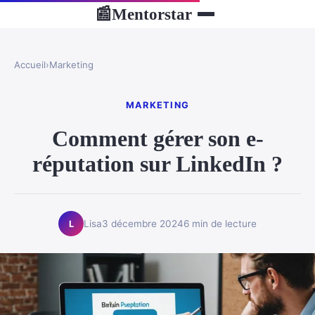
Mentorstar
📰
Accueil
›
Marketing
MARKETING
Comment gérer son e-
réputation sur LinkedIn ?
Lisa
3 décembre 2024
6 min de lecture
L