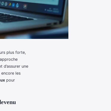
rs plus forte,
 approche
t d’assurer une
 encore les
eux
pour
 devenu