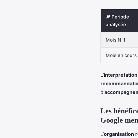
🔎 Période
analysée
Mois N-1
Mois en cours
L’
interprétatio
recommandation
d’
accompagne
Les bénéfic
Google men
L’
organisation r