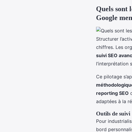
Quels sont l
Google mens
Structurer l’acti
chiffres. Les o
suivi SEO avan
l’interprétation
Ce pilotage s’a
méthodologiqu
reporting SEO
d
adaptées à la ré
Outils de suivi
Pour industriali
bord personnali