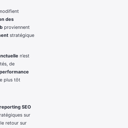
modifient
on des
eb
proviennent
ment
stratégique
nctuelle
n’est
tés, de
 performance
le plus tôt
reporting SEO
tratégiques sur
le retour sur