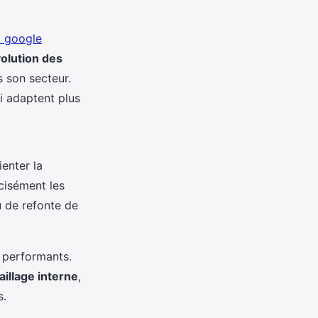
t google
volution des
 son secteur.
ui adaptent plus
ienter la
écisément les
u de refonte de
n performants.
illage interne
,
s.