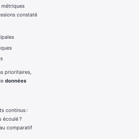
s métriques
ssions constaté
ipales
iques
es
 prioritaires,
 de
données
s continus :
 écoulé ?
eau comparatif