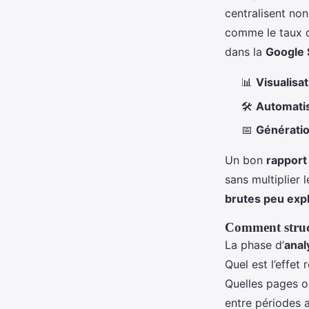
centralisent no
comme le taux de
dans la
Google 
📊
Visualisa
🛠️
Automatisa
📅
Générati
Un bon
rapport
sans multiplier 
brutes peu expl
Comment struct
La phase d’
anal
Quel est l’effet
Quelles pages o
entre périodes a