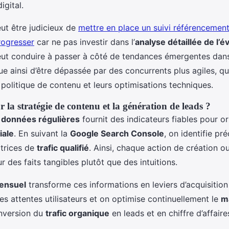
igital.
peut être judicieux de
mettre en place un suivi référencemen
rogresser
car ne pas investir dans l’
analyse détaillée de l’é
ut conduire à passer à côté de tendances émergentes dans
que ainsi d’être dépassée par des concurrents plus agiles, q
politique de contenu et leurs optimisations techniques.
 la stratégie de contenu et la génération de leads ?
e
données régulières
fournit des indicateurs fiables pour or
iale
. En suivant la
Google Search Console
, on identifie pr
trices de
trafic qualifié
. Ainsi, chaque action de création o
r des faits tangibles plutôt que des intuitions.
ensuel
transforme ces informations en leviers d’acquisitio
es attentes utilisateurs et on optimise continuellement le
ma
onversion du
trafic organique
en leads et en chiffre d’affaire