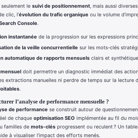
n seulement le
suivi de positionnement
, mais aussi diverse
 clic, l’
évolution du trafic organique
ou le volume d’impre
Search Console
.
tion instantanée
de la progression sur les expressions princ
tion de la veille concurrentielle
sur les mots-clés stratég
on automatique de rapports mensuels
clairs et synthétiqu
 mensuel
doit permettre un diagnostic immédiat des actions
les extractions manuelles ni perdre de temps sur la lecture
oitables
.
urer l’analyse de performance mensuelle ?
yse de performance
se construit autour de questionnement
 réel de chaque
optimisation SEO
implémentée au fil du mois
u familles de
mots-clés
progressent ou reculent ? Un tabl
ide à visualiser l’impact des efforts menés.