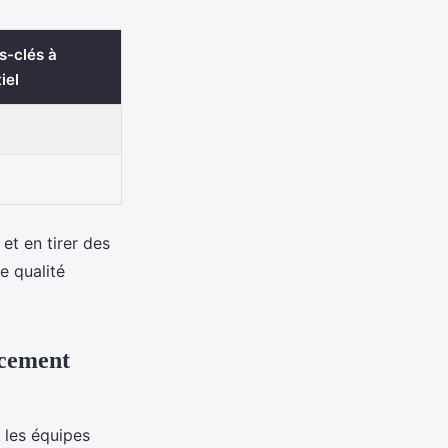
s-clés à
iel
et en tirer des
e qualité
ncement
 les équipes