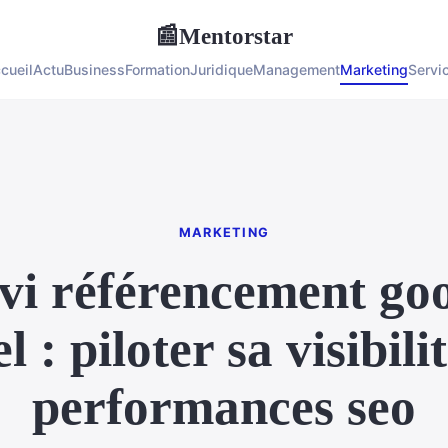
Mentorstar
📰
cueil
Actu
Business
Formation
Juridique
Management
Marketing
Servi
MARKETING
vi référencement go
 : piloter sa visibilit
performances seo