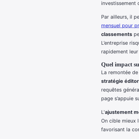
investissement d
Par ailleurs, il 
mensuel pour p
classements
pe
L’entreprise ris
rapidement leur 
Quel impact sur
La remontée d
stratégie éditor
requêtes généra
page s’appuie su
L'
ajustement m
On cible mieux l
favorisant la c