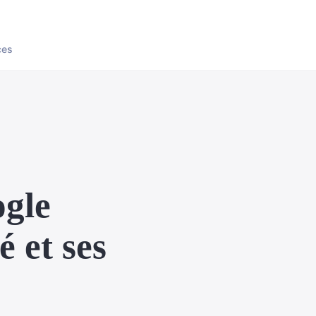
ces
ogle
é et ses