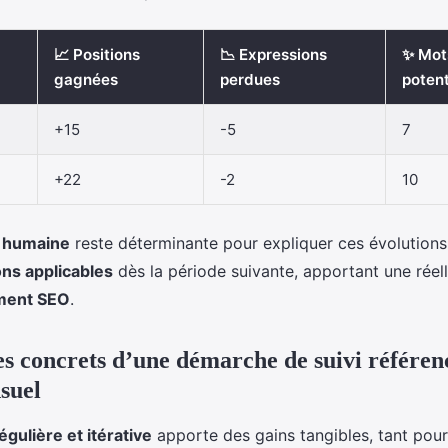
📈 Positions
📉 Expressions
✨ Mot
gagnées
perdues
potent
+15
-5
7
+22
-2
10
n humaine
reste déterminante pour expliquer ces évolutions 
s applicables
dès la période suivante, apportant une réell
ment SEO
.
es concrets d’une démarche de suivi référe
suel
égulière et itérative
apporte des gains tangibles, tant pour