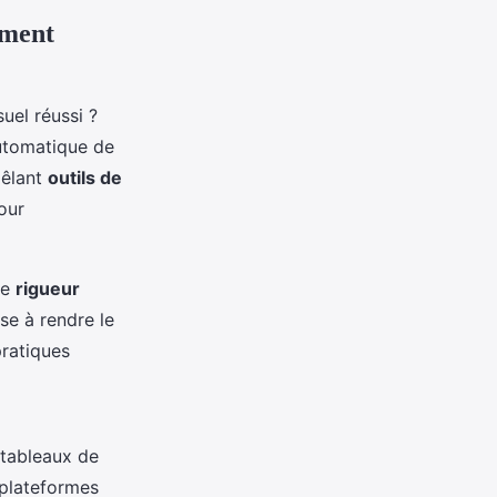
ement
automatique de
mêlant
outils de
our
ne
rigueur
se à rendre le
ratiques
 tableaux de
 plateformes