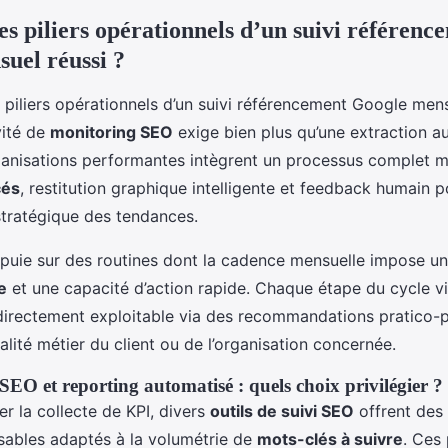
es piliers opérationnels d’un suivi référenc
uel réussi ?
vité de
monitoring SEO
exige bien plus qu’une extraction 
rganisations performantes intègrent un processus complet 
cés
, restitution graphique intelligente et feedback humain p
 stratégique des tendances.
ppuie sur des routines dont la cadence mensuelle impose u
e
et une capacité d’action rapide. Chaque étape du cycle vi
irectement exploitable via des recommandations pratico-p
alité métier du client ou de l’organisation concernée.
 SEO et reporting automatisé : quels choix privilégier ?
ser la collecte de KPI, divers
outils de suivi SEO
offrent des
sables adaptés à la volumétrie de
mots-clés à suivre
. Ces